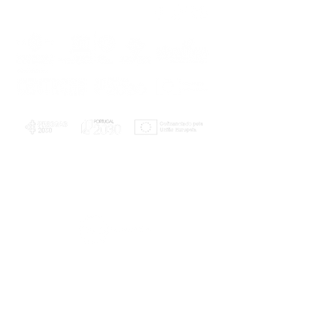
PLANOS E RELATÓRIOS
Centro de Arbitragem de Conflitos de
Consumo da Região de Coimbra
UC
EXPLORATÓRIO
Ciência Viva
Coimbra
Rotunda das Lages