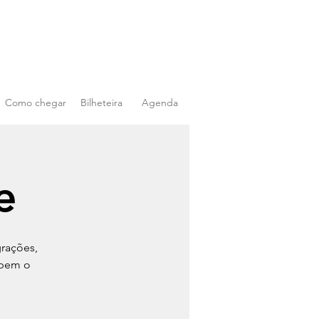
Como chegar
Bilheteira
Agenda
e
grações,
abem o