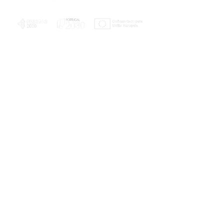
PLANOS E RELATÓRIOS
Centro de Arbitragem de Conflitos de
Consumo da Região de Coimbra
UC
EXPLORATÓRIO
Ciência Viva
Coimbra
Rotunda das Lages
Parque Verde do Mondego
3040 - 255 COIMBRA
Terça-feira a domingo
10h00-13h00 | 14h00-18h00
Coordenadas geográficas
40° 11' 49" N, 8° 25' 45" W