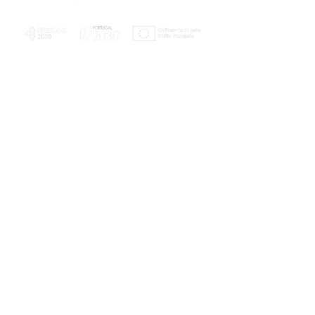
PLANOS E RELATÓRIOS
Centro de Arbitragem de Conflitos de
Consumo da Região de Coimbra
UC
EXPLORATÓRIO
Ciência Viva
Coimbra
Rotunda das Lages
Parque Verde do Mondego
3040 - 255 COIMBRA
Terça-feira a domingo
10h00-13h00 | 14h00-18h00
Coordenadas geográficas
40° 11' 49" N, 8° 25' 45" W