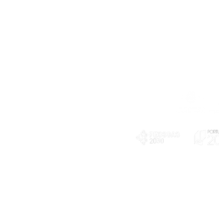
Telefone
239 703 897
(chamada para a rede fixa nacional)
E-mail
geral@exploratorio.pt
visitas@exploratorio.pt
Subscreva a nossa newslettter
Departamento Comunicação
info@exploratorio.pt
PLANOS E RELATÓRIOS
924317550
Centro de Arbitragem de
Declaração de privacidade e tratamento
Conflitos de Consumo da
de dados pessoais
Região de Coimbra