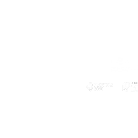
Telefone
239 703 897
(chamada para a rede fixa nacional)
E-mail
geral@exploratorio.pt
visitas@exploratorio.pt
Subscreva a nossa newslettter
Departamento Comunicação
info@exploratorio.pt
PLANOS E RELATÓRIOS
924317550
Centro de Arbitragem de
Declaração de privacidade e tratamento
Conflitos de Consumo da
de dados pessoais
Região de Coimbra