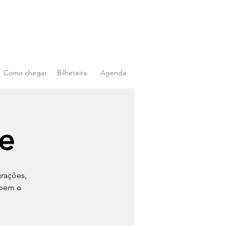
Como chegar
Bilheteira
Agenda
e
grações,
abem o