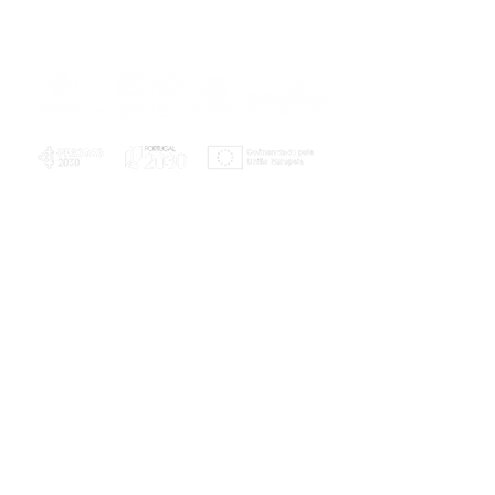
PLANOS E RELATÓRIOS
Centro de Arbitragem de Conflitos de
Consumo da Região de Coimbra
UC
EXPLORATÓRIO
Ciência Viva
Coimbra
Rotunda das Lages
Parque Verde do Mondego
3040 - 255 COIMBRA