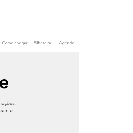
Como chegar
Bilheteira
Agenda
e
grações,
abem o