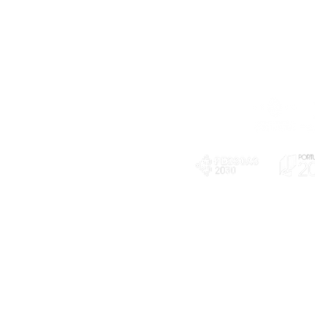
Telefone
239 703 897
(chamada para a rede fixa nacional)
E-mail
geral@exploratorio.pt
visitas@exploratorio.pt
Subscreva a nossa newslettter
Departamento Comunicação
info@exploratorio.pt
PLANOS E RELATÓRIOS
924317550
Centro de Arbitragem de
Declaração de privacidade e tratamento
Conflitos de Consumo da
de dados pessoais
Região de Coimbra