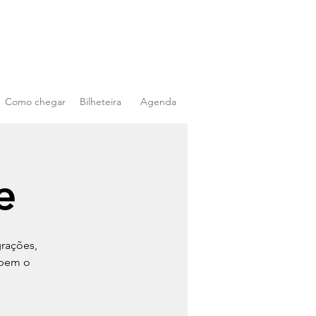
Como chegar
Bilheteira
Agenda
e
grações,
abem o