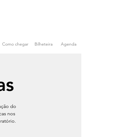
Como chegar
Bilheteira
Agenda
as
dução do
cas nos
atório.