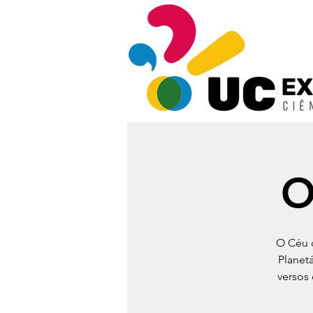
O
O Céu d
Planet
versos