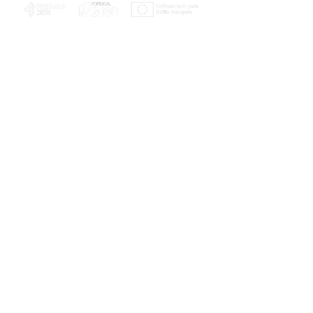
PLANOS E RELATÓRIOS
Centro de Arbitragem de Conflitos de
Consumo da Região de Coimbra
UC
EXPLORATÓRIO
Ciência Viva
Coimbra
Rotunda das Lages
Parque Verde do Mondego
3040 - 255 COIMBRA
Terça-feira a domingo
10h00-13h00 | 14h00-18h00
Coordenadas geográficas
40° 11' 49" N, 8° 25' 45" W
© 2023