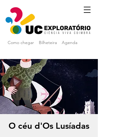
Como chegar
Bilheteira
Agenda
O céu d'Os Lusíadas