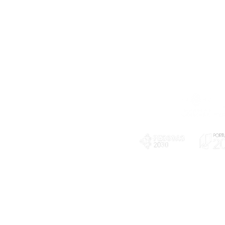
Telefone
239 703 897
(chamada para a rede fixa nacional)
E-mail
geral@exploratorio.pt
visitas@exploratorio.pt
Subscreva a nossa newslettter
Departamento Comunicação
info@exploratorio.pt
PLANOS E RELATÓRIOS
924317550
Centro de Arbitragem de
Declaração de privacidade e tratamento
Conflitos de Consumo da
de dados pessoais
Região de Coimbra