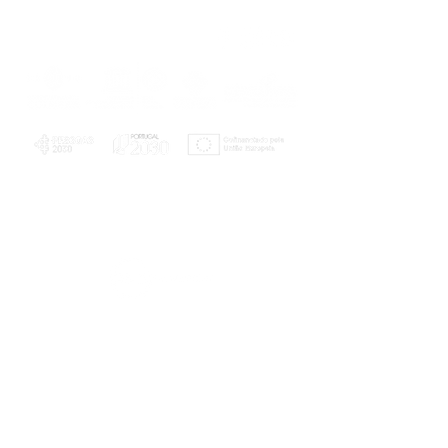
PLANOS E RELATÓRIOS
Centro de Arbitragem de Conflitos de
Consumo da Região de Coimbra
UC
EXPLORATÓRIO
Ciência Viva
Coimbra
Rotunda das Lages
Parque Verde do Mondego
3040 - 255 COIMBRA