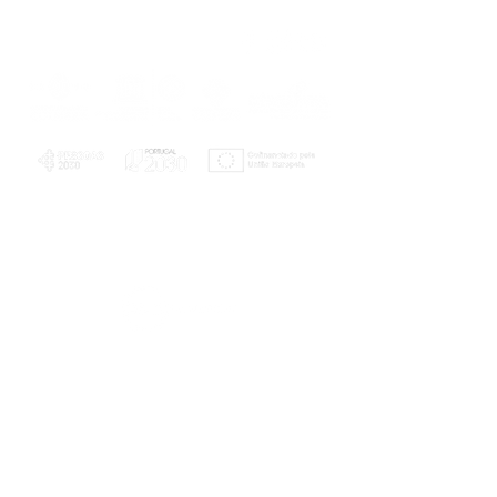
PLANOS E RELATÓRIOS
Centro de Arbitragem de Conflitos de
Consumo da Região de Coimbra
UC
EXPLORATÓRIO
Ciência Viva
Coimbra
Rotunda das Lages
Parque Verde do Mondego
3040 - 255 COIMBRA