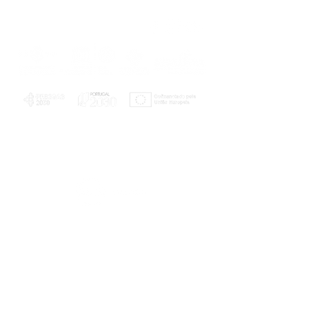
PLANOS E RELATÓRIOS
Centro de Arbitragem de Conflitos de
Consumo da Região de Coimbra
UC
EXPLORATÓRIO
Ciência Viva
Coimbra
Rotunda das Lages
Parque Verde do Mondego
3040 - 255 COIMBRA