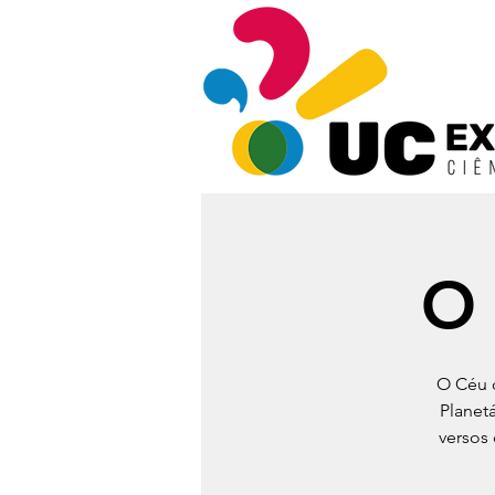
O 
O Céu d
Planet
versos