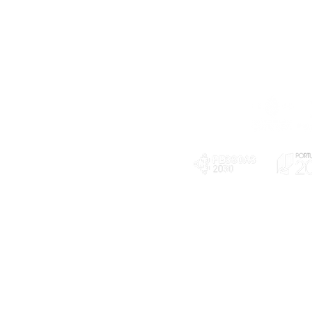
Telefone
239 703 897
(chamada para a rede fixa nacional)
E-mail
geral@exploratorio.pt
visitas@exploratorio.pt
Subscreva a nossa newslettter
Departamento Comunicação
info@exploratorio.pt
PLANOS E RELATÓRIOS
924317550
Centro de Arbitragem de
Declaração de privacidade e tratamento
Conflitos de Consumo da
de dados pessoais
Região de Coimbra