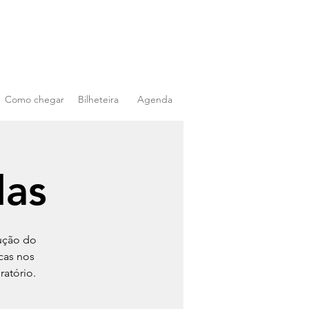
Como chegar
Bilheteira
Agenda
das
dução do
cas nos
atório.