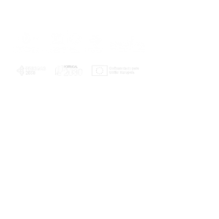
PLANOS E RELATÓRIOS
Centro de Arbitragem de Conflitos de
Consumo da Região de Coimbra
UC
EXPLORATÓRIO
Ciência Viva
Coimbra
Rotunda das Lages
Parque Verde do Mondego
3040 - 255 COIMBRA