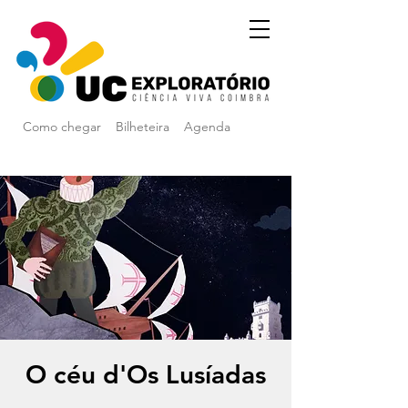
Como chegar
Bilheteira
Agenda
O céu d'Os Lusíadas