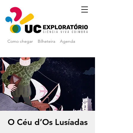
Como chegar
Bilheteira
Agenda
O Céu d’Os Lusíadas