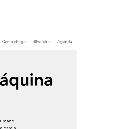
Como chegar
Bilheteira
Agenda
áquina
 humano,
a para a