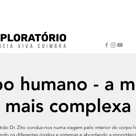
po humano - a m
mais complexa
tido Dr. Zito conduz-nos numa viagem pelo interior do corpo
ndo os diferentes órgãos e sistemas e abordando a importânci