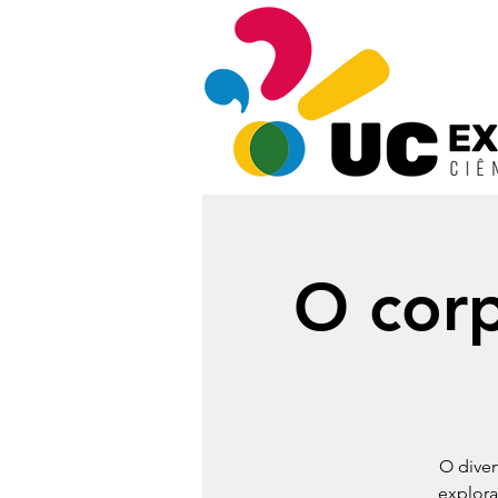
O cor
O diver
explora