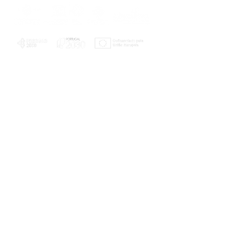
PLANOS E RELATÓRIOS
Centro de Arbitragem de Conflitos de
Consumo da Região de Coimbra
UC
EXPLORATÓRIO
Ciência Viva
Coimbra
Rotunda das Lages
Parque Verde do Mondego
3040 - 255 COIMBRA
Terça-feira a domingo
10h00-13h00 | 14h00-18h00