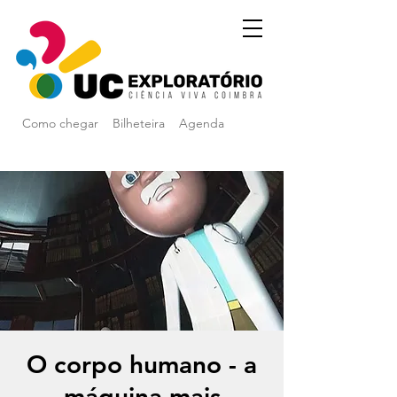
Como chegar
Bilheteira
Agenda
O corpo humano - a
máquina mais