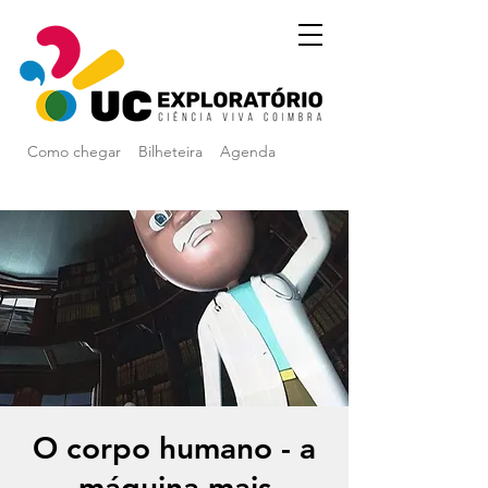
Como chegar
Bilheteira
Agenda
O corpo humano - a
máquina mais