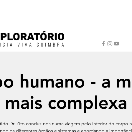
po humano - a m
mais complexa
tido Dr. Zito conduz-nos numa viagem pelo interior do corpo
ndo os diferentes órgãos e sistemas e abordando a importânci