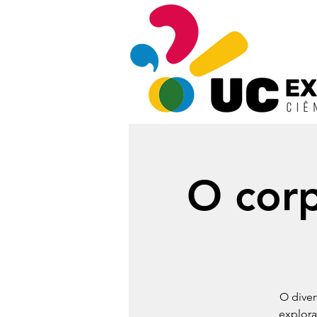
O cor
O diver
explora