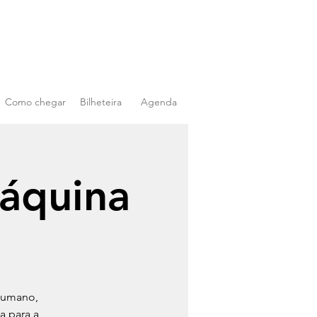
Como chegar
Bilheteira
Agenda
áquina
 humano,
a para a