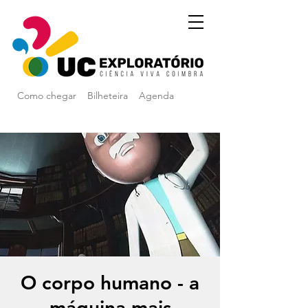
Como chegar
Bilheteira
Agenda
O corpo humano - a
máquina mais