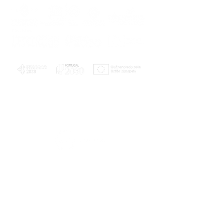
PLANOS E RELATÓRIOS
Centro de Arbitragem de Conflitos de
Consumo da Região de Coimbra
UC
EXPLORATÓRIO
Ciência Viva
Coimbra
Rotunda das Lages
Parque Verde do Mondego
3040 - 255 COIMBRA