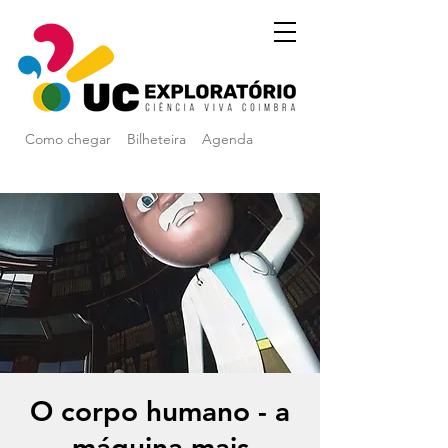
Como chegar
Bilheteira
Agenda
O corpo humano - a
máquina mais