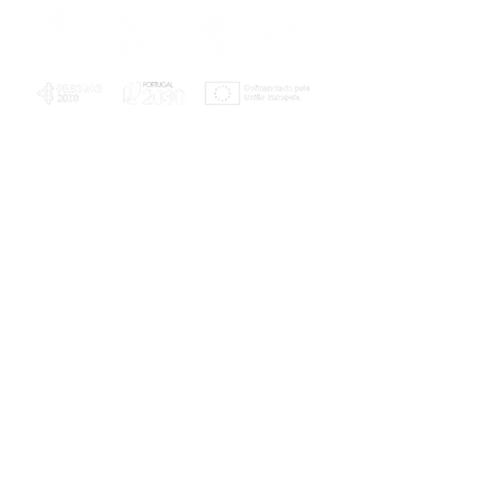
PLANOS E RELATÓRIOS
Centro de Arbitragem de Conflitos de
Consumo da Região de Coimbra
UC
EXPLORATÓRIO
Ciência Viva
Coimbra
Rotunda das Lages
Parque Verde do Mondego
3040 - 255 COIMBRA
Terça-feira a domingo
10h00-13h00 | 14h00-18h00