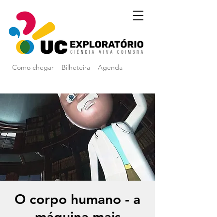
Como chegar
Bilheteira
Agenda
O corpo humano - a
máquina mais