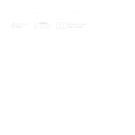
PLANOS E RELATÓRIOS
Centro de Arbitragem de Conflitos de
Consumo da Região de Coimbra
UC
EXPLORATÓRIO
Ciência Viva
Coimbra
Rotunda das Lages
Parque Verde do Mondego
3040 - 255 COIMBRA
Terça-feira a domingo
10h00-13h00 | 14h00-18h00