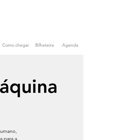
Como chegar
Bilheteira
Agenda
áquina
 humano,
a para a