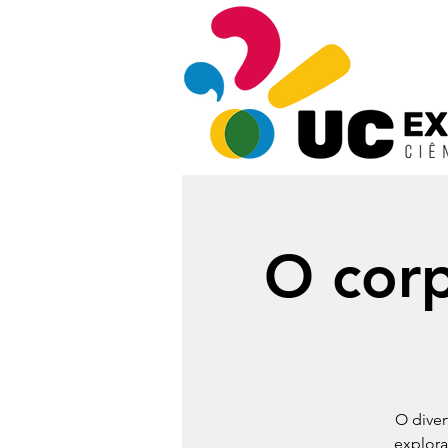
O cor
O diver
explora