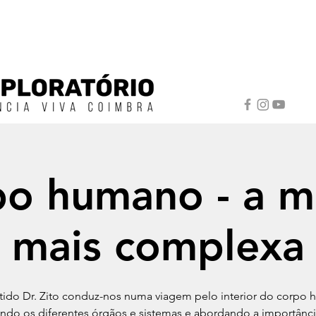
po humano - a m
mais complexa
tido Dr. Zito conduz-nos numa viagem pelo interior do corpo
ndo os diferentes órgãos e sistemas e abordando a importânci