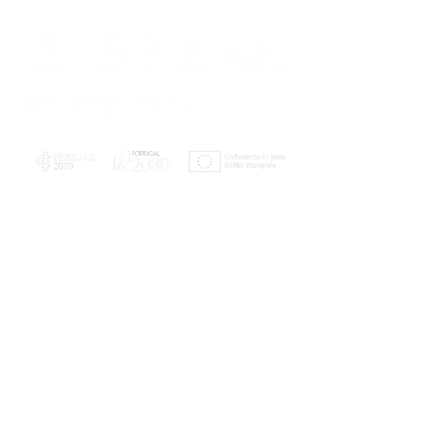
PLANOS E RELATÓRIOS
Centro de Arbitragem de Conflitos de
Consumo da Região de Coimbra
UC
EXPLORATÓRIO
Ciência Viva
Coimbra
Rotunda das Lages
Parque Verde do Mondego