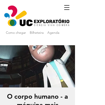
Como chegar
Bilheteira
Agenda
O corpo humano - a
máquina mais