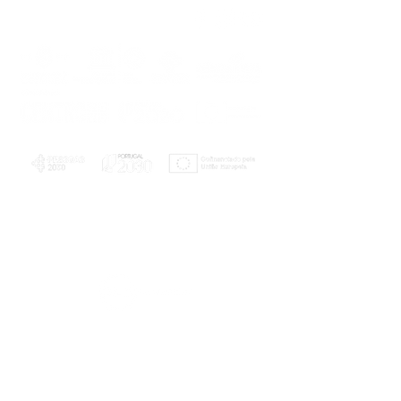
PLANOS E RELATÓRIOS
Centro de Arbitragem de Conflitos de
Consumo da Região de Coimbra
UC
EXPLORATÓRIO
Ciência Viva
Coimbra
Rotunda das Lages