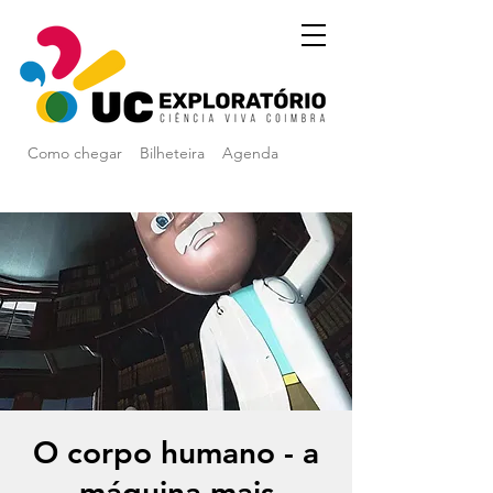
Como chegar
Bilheteira
Agenda
O corpo humano - a
máquina mais