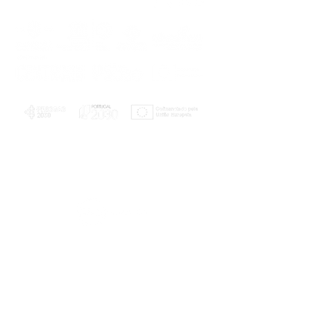
PLANOS E RELATÓRIOS
Centro de Arbitragem de Conflitos de
Consumo da Região de Coimbra
UC
EXPLORATÓRIO
Ciência Viva
Coimbra
Rotunda das Lages
Parque Verde do Mondego