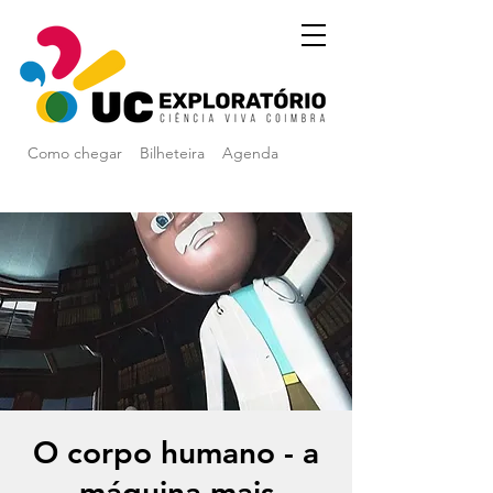
Como chegar
Bilheteira
Agenda
O corpo humano - a
máquina mais