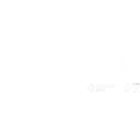
Telefone
239 703 897
(chamada para a rede fixa nacional)
E-mail
geral@exploratorio.pt
visitas@exploratorio.pt
Subscreva a nossa newslettter
Departamento Comunicação
info@exploratorio.pt
PLANOS E RELATÓRIOS
924317550
Centro de Arbitragem de
Declaração de privacidade e tratamento
Conflitos de Consumo da
de dados pessoais
Região de Coimbra