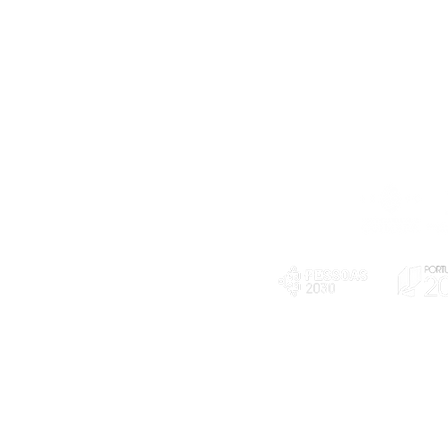
Telefone
239 703 897
(chamada para a rede fixa nacional)
E-mail
geral@exploratorio.pt
visitas@exploratorio.pt
Subscreva a nossa newslettter
Departamento Comunicação
info@exploratorio.pt
PLANOS E RELATÓRIOS
924317550
Centro de Arbitragem de
Declaração de privacidade e tratamento
Conflitos de Consumo da
de dados pessoais
Região de Coimbra