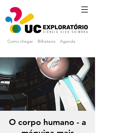
Como chegar
Bilheteira
Agenda
O corpo humano - a
máquina mais