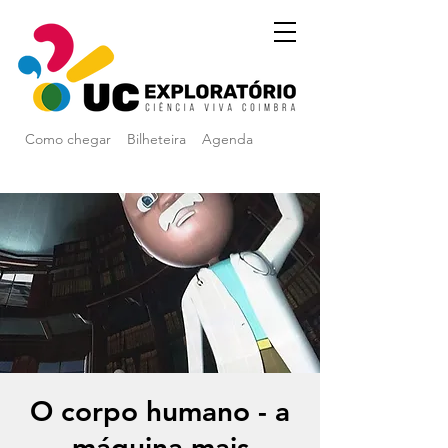
Como chegar
Bilheteira
Agenda
O corpo humano - a
máquina mais