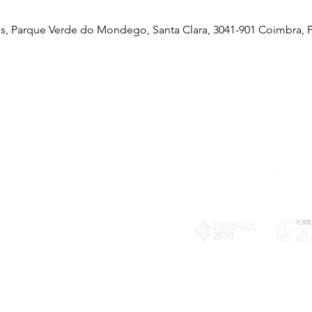
, Parque Verde do Mondego, Santa Clara, 3041-901 Coimbra, P
Telefone
239 703 897
(chamada para a rede fixa nacional)
E-mail
geral@exploratorio.pt
visitas@exploratorio.pt
Subscreva a nossa newslettter
Departamento Comunicação
info@exploratorio.pt
PLANOS E RELATÓRIOS
924317550
Centro de Arbitragem de