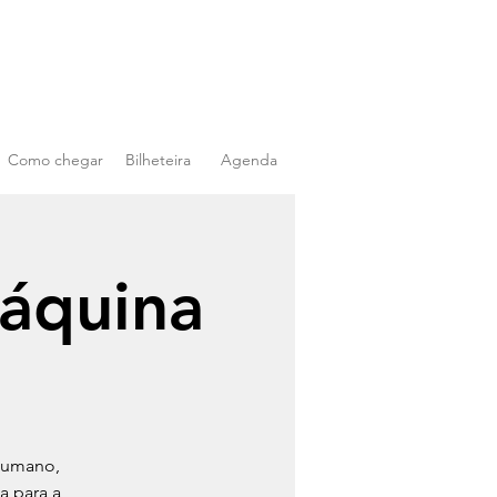
Como chegar
Bilheteira
Agenda
áquina
 humano,
a para a