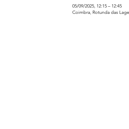
05/09/2025, 12:15 – 12:45
Coimbra, Rotunda das Lages
UC EXPLORATÓRIO
Ciência Viva Coimbra
Rotunda das Lages
Parque Verde do Mondego
3040 - 255 COIMBRA
Terça-feira a domingo
10h00-13h00 | 14h00-18h00