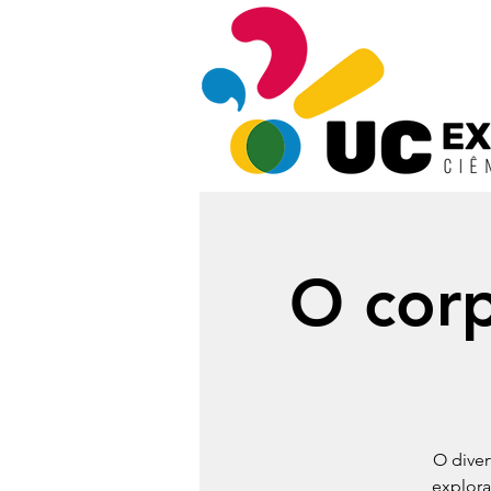
O cor
O diver
explora