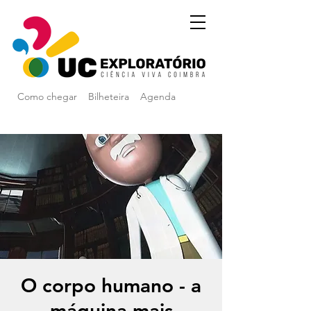
Como chegar
Bilheteira
Agenda
O corpo humano - a
máquina mais