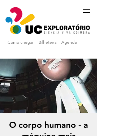
Como chegar
Bilheteira
Agenda
O corpo humano - a
máquina mais