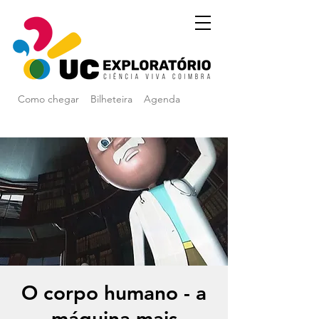
Como chegar
Bilheteira
Agenda
O corpo humano - a
máquina mais