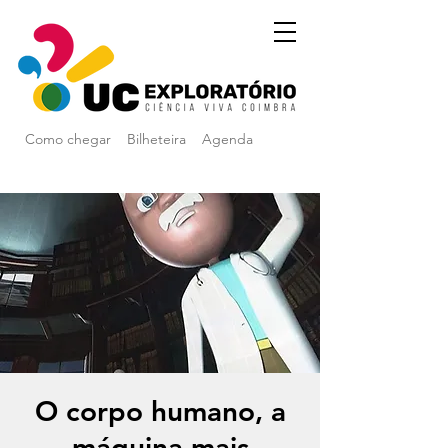
Como chegar
Bilheteira
Agenda
O corpo humano, a
máquina mais