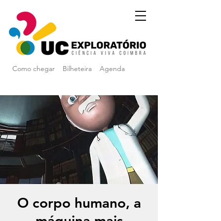
Como chegar
Bilheteira
Agenda
O corpo humano, a
máquina mais