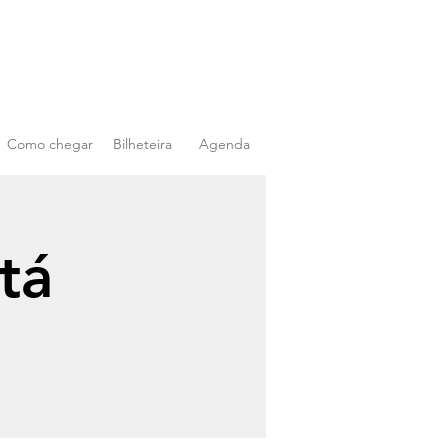
Como chegar
Bilheteira
Agenda
tá