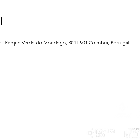
l
s, Parque Verde do Mondego, 3041-901 Coimbra, Portugal
Telefone
239 703 897
(chamada para a rede fixa nacional)
E-mail
geral@exploratorio.pt
visitas@exploratorio.pt
Subscreva a nossa newslettter