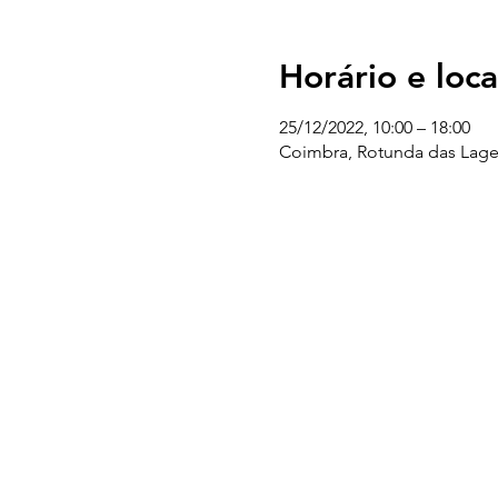
Horário e loca
25/12/2022, 10:00 – 18:00
Coimbra, Rotunda das Lage
UC EXPLORATÓRIO
Ciência Viva Coimbra
Rotunda das Lages
Parque Verde do Mondego