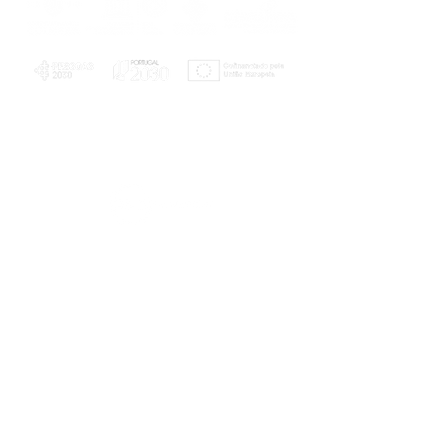
PLANOS E RELATÓRIOS
Centro de Arbitragem de Conflitos de
Consumo da Região de Coimbra
UC
EXPLORATÓRIO
Ciência Viva
Coimbra
Rotunda das Lages
Parque Verde do Mondego
3040 - 255 COIMBRA
Terça-feira a domingo
10h00-13h00 | 14h00-18h00
Coordenadas geográficas