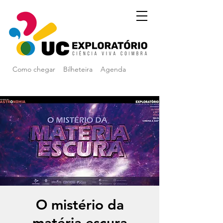
Como chegar
Bilheteira
Agenda
O mistério da
matéria escura