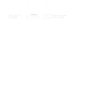
PLANOS E RELATÓRIOS
Centro de Arbitragem de Conflitos de
Consumo da Região de Coimbra
UC
EXPLORATÓRIO
Ciência Viva
Coimbra
Rotunda das Lages
Parque Verde do Mondego
3040 - 255 COIMBRA
Terça-feira a domingo
10h00-13h00 | 14h00-18h00
Coordenadas geográficas