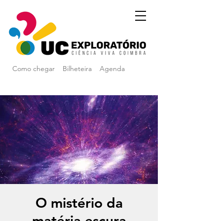
Como chegar
Bilheteira
Agenda
O mistério da
matéria escura