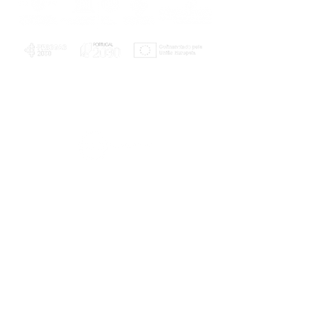
PLANOS E RELATÓRIOS
Centro de Arbitragem de Conflitos de
Consumo da Região de Coimbra
UC
EXPLORATÓRIO
Ciência Viva
Coimbra
Rotunda das Lages
Parque Verde do Mondego
3040 - 255 COIMBRA
Terça-feira a domingo
10h00-13h00 | 14h00-18h00
Coordenadas geográficas