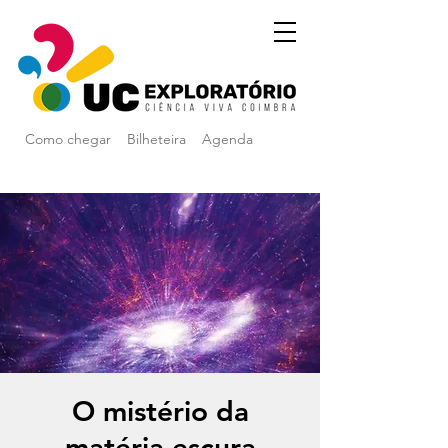
Como chegar
Bilheteira
Agenda
O mistério da
matéria escura