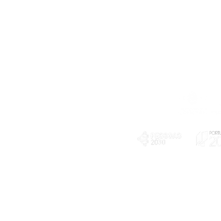
Telefone
239 703 897
(chamada para a rede fixa nacional)
E-mail
geral@exploratorio.pt
visitas@exploratorio.pt
Subscreva a nossa newslettter
Departamento Comunicação
info@exploratorio.pt
PLANOS E RELATÓRIOS
924317550
Centro de Arbitragem de
Declaração de privacidade e tratamento
Conflitos de Consumo da
de dados pessoais
Região de Coimbra