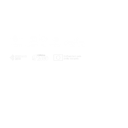
PLANOS E RELATÓRIOS
Centro de Arbitragem de Conflitos de
Consumo da Região de Coimbra
UC
EXPLORATÓRIO
Ciência Viva
Coimbra