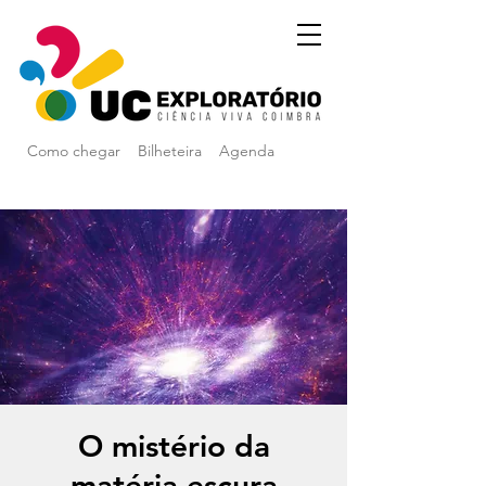
Como chegar
Bilheteira
Agenda
O mistério da
matéria escura