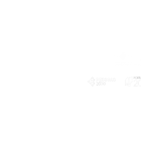
Telefone
239 703 897
(chamada para a rede fixa nacional)
E-mail
geral@exploratorio.pt
visitas@exploratorio.pt
Subscreva a nossa newslettter
Departamento Comunicação
info@exploratorio.pt
PLANOS E RELATÓRIOS
924317550
Centro de Arbitragem de
Declaração de privacidade e tratamento
Conflitos de Consumo da
de dados pessoais
Região de Coimbra