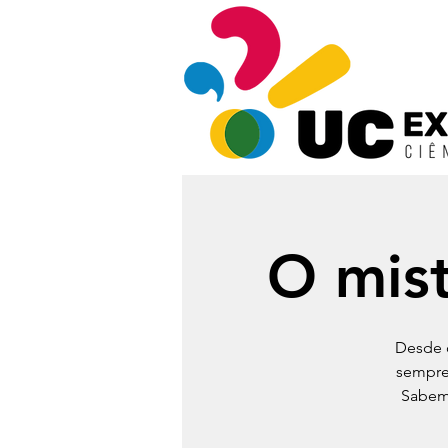
O mist
Desde 
sempre
Sabemo