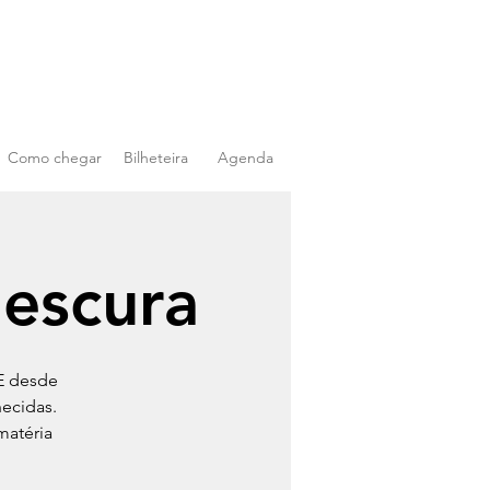
Como chegar
Bilheteira
Agenda
 escura
E desde
ecidas.
matéria