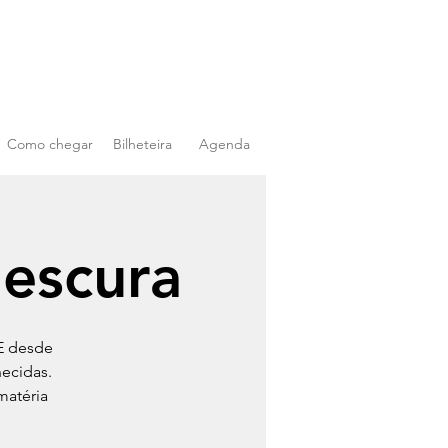
Como chegar
Bilheteira
Agenda
 escura
E desde
ecidas.
matéria