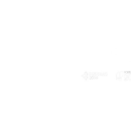
Telefone
239 703 897
(chamada para a rede fixa nacional)
E-mail
geral@exploratorio.pt
visitas@exploratorio.pt
Subscreva a nossa newslettter
Departamento Comunicação
info@exploratorio.pt
PLANOS E RELATÓRIOS
924317550
Centro de Arbitragem de
Declaração de privacidade e tratamento
Conflitos de Consumo da
de dados pessoais
Região de Coimbra