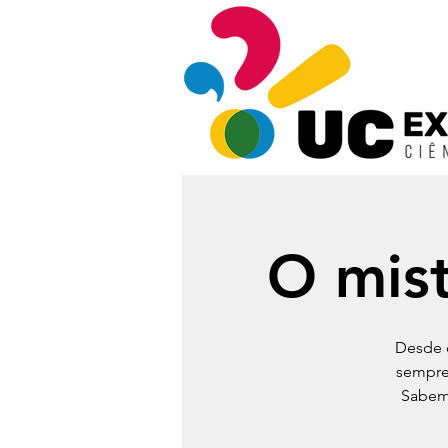
O mist
Desde 
sempre
Sabemo