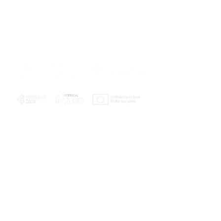
PLANOS E RELATÓRIOS
Centro de Arbitragem de Conflitos de
Consumo da Região de Coimbra
UC
EXPLORATÓRIO
Ciência Viva
Coimbra