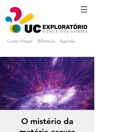
Como chegar
Bilheteira
Agenda
O mistério da
matéria escura