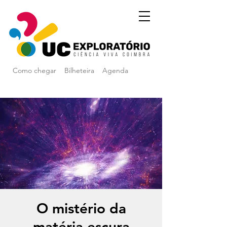
Como chegar
Bilheteira
Agenda
O mistério da
matéria escura