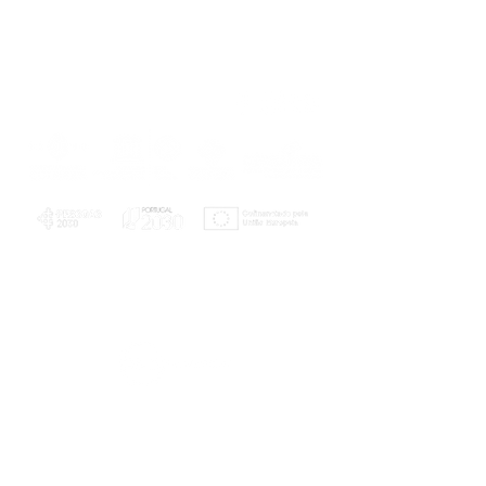
PLANOS E RELATÓRIOS
Centro de Arbitragem de Conflitos de
Consumo da Região de Coimbra
UC
EXPLORATÓRIO
Ciência Viva
Coimbra